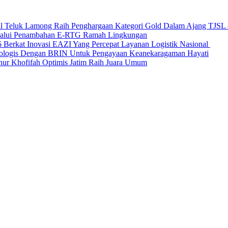
nal Teluk Lamong Raih Penghargaan Kategori Gold Dalam Ajang TJS
elalui Penambahan E-RTG Ramah Lingkungan
Berkat Inovasi EAZI Yang Percepat Layanan Logistik Nasional
Ekologis Dengan BRIN Untuk Pengayaan Keanekaragaman Hayati
nur Khofifah Optimis Jatim Raih Juara Umum