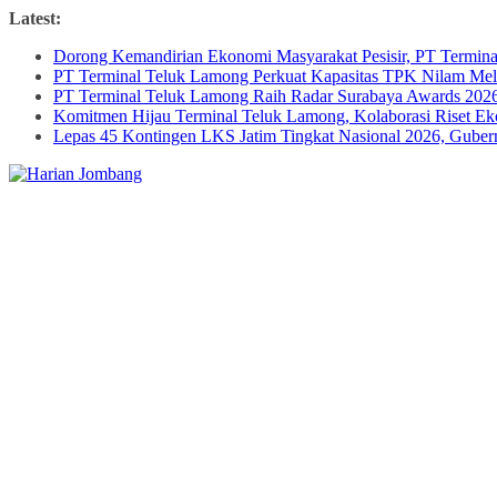
Skip
Latest:
to
Dorong Kemandirian Ekonomi Masyarakat Pesisir, PT Termi
content
PT Terminal Teluk Lamong Perkuat Kapasitas TPK Nilam M
PT Terminal Teluk Lamong Raih Radar Surabaya Awards 2026 
Komitmen Hijau Terminal Teluk Lamong, Kolaborasi Riset 
Lepas 45 Kontingen LKS Jatim Tingkat Nasional 2026, Guber