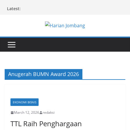
Skip
Latest:
to
content
Anugerah BUMN Award 2026
EKONOMI BISNIS
March 12, 2026
redaksi
TTL Raih Penghargaan