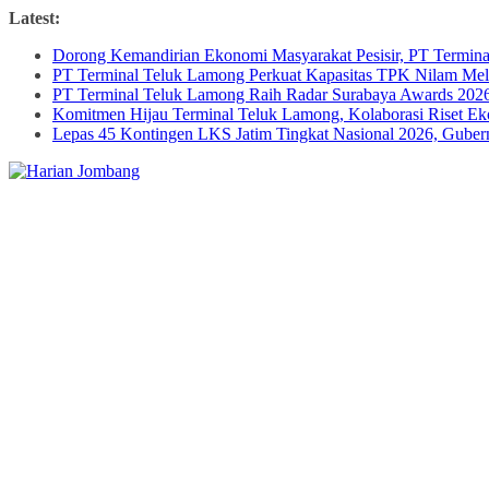
Skip
Latest:
to
Dorong Kemandirian Ekonomi Masyarakat Pesisir, PT Termi
content
PT Terminal Teluk Lamong Perkuat Kapasitas TPK Nilam M
PT Terminal Teluk Lamong Raih Radar Surabaya Awards 2026 
Komitmen Hijau Terminal Teluk Lamong, Kolaborasi Riset 
Lepas 45 Kontingen LKS Jatim Tingkat Nasional 2026, Guber