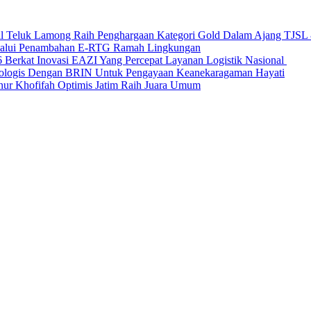
nal Teluk Lamong Raih Penghargaan Kategori Gold Dalam Ajang TJS
elalui Penambahan E-RTG Ramah Lingkungan
Berkat Inovasi EAZI Yang Percepat Layanan Logistik Nasional
Ekologis Dengan BRIN Untuk Pengayaan Keanekaragaman Hayati
nur Khofifah Optimis Jatim Raih Juara Umum