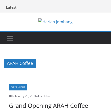
Skip
Latest:
to
content
ARAH Coffee
GAYA HIDUP
February 25, 2026
redaksi
Grand Opening ARAH Coffee