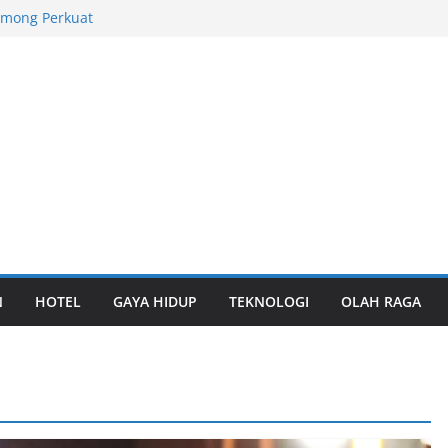
among Perkuat
l
tas TPK Nilam
ungan
rabaya Awards
yanan Logistik
laborasi Riset
Keanekaragaman
onal 2026,
ara Umum
N
HOTEL
GAYA HIDUP
TEKNOLOGI
OLAH RAGA