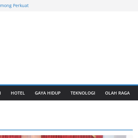
among Perkuat
l
tas TPK Nilam
ungan
rabaya Awards
yanan Logistik
laborasi Riset
Keanekaragaman
onal 2026,
ara Umum
N
HOTEL
GAYA HIDUP
TEKNOLOGI
OLAH RAGA