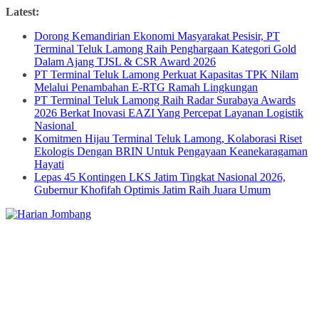
Skip
Latest:
to
Dorong Kemandirian Ekonomi Masyarakat Pesisir, PT
content
Terminal Teluk Lamong Raih Penghargaan Kategori Gold
Dalam Ajang TJSL & CSR Award 2026
PT Terminal Teluk Lamong Perkuat Kapasitas TPK Nilam
Melalui Penambahan E-RTG Ramah Lingkungan
PT Terminal Teluk Lamong Raih Radar Surabaya Awards
2026 Berkat Inovasi EAZI Yang Percepat Layanan Logistik
Nasional
Komitmen Hijau Terminal Teluk Lamong, Kolaborasi Riset
Ekologis Dengan BRIN Untuk Pengayaan Keanekaragaman
Hayati
Lepas 45 Kontingen LKS Jatim Tingkat Nasional 2026,
Gubernur Khofifah Optimis Jatim Raih Juara Umum