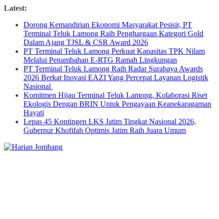
Skip
Latest:
to
Dorong Kemandirian Ekonomi Masyarakat Pesisir, PT
content
Terminal Teluk Lamong Raih Penghargaan Kategori Gold
Dalam Ajang TJSL & CSR Award 2026
PT Terminal Teluk Lamong Perkuat Kapasitas TPK Nilam
Melalui Penambahan E-RTG Ramah Lingkungan
PT Terminal Teluk Lamong Raih Radar Surabaya Awards
2026 Berkat Inovasi EAZI Yang Percepat Layanan Logistik
Nasional
Komitmen Hijau Terminal Teluk Lamong, Kolaborasi Riset
Ekologis Dengan BRIN Untuk Pengayaan Keanekaragaman
Hayati
Lepas 45 Kontingen LKS Jatim Tingkat Nasional 2026,
Gubernur Khofifah Optimis Jatim Raih Juara Umum