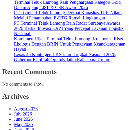
Terminal Teluk Lamong Raih Penghargaan Kategori Gold
Dalam Ajang TJSL & CSR Award 2026
PT Terminal Teluk Lamong Perkuat Kapasitas TPK Nilam
Melalui Penambahan E-RTG Ramah Lingkungan
PT Terminal Teluk Lamong Raih Radar Surabaya Awards
2026 Berkat Inovasi EAZI Yang Percepat Layanan Logistik
Nasional
Komitmen Hijau Terminal Teluk Lamong, Kolaborasi Riset
Ekologis Dengan BRIN Untuk Pengayaan Keanekaragaman
Hayati
Lepas 45 Kontingen LKS Jatim Tingkat Nasional 2026,
Gubernur Khofifah Optimis Jatim Raih Juara Umum
Recent Comments
No comments to show.
Archives
August 2026
July 2026
June 2026
May 2026
April 2026