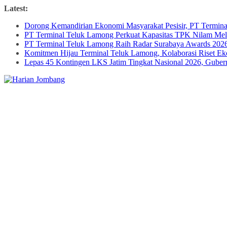
Skip
Latest:
to
Dorong Kemandirian Ekonomi Masyarakat Pesisir, PT Termi
content
PT Terminal Teluk Lamong Perkuat Kapasitas TPK Nilam M
PT Terminal Teluk Lamong Raih Radar Surabaya Awards 2026 
Komitmen Hijau Terminal Teluk Lamong, Kolaborasi Riset 
Lepas 45 Kontingen LKS Jatim Tingkat Nasional 2026, Guber