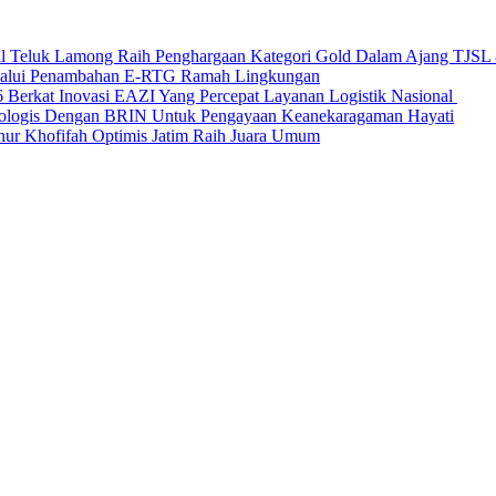
nal Teluk Lamong Raih Penghargaan Kategori Gold Dalam Ajang TJS
elalui Penambahan E-RTG Ramah Lingkungan
Berkat Inovasi EAZI Yang Percepat Layanan Logistik Nasional
Ekologis Dengan BRIN Untuk Pengayaan Keanekaragaman Hayati
nur Khofifah Optimis Jatim Raih Juara Umum