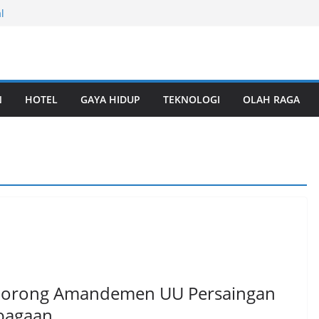
among Perkuat
l
tas TPK Nilam
ungan
rabaya Awards
yanan Logistik
N
HOTEL
GAYA HIDUP
TEKNOLOGI
OLAH RAGA
laborasi Riset
Keanekaragaman
onal 2026,
ara Umum
 Dorong Amandemen UU Persaingan
bagaan