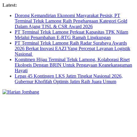
Skip
Latest:
to
Dorong Kemandirian Ekonomi Masyarakat Pesisir, PT
content
Terminal Teluk Lamong Raih Penghargaan Kategori Gold
Dalam Ajang TJSL & CSR Award 2026
PT Terminal Teluk Lamong Perkuat Kapasitas TPK Nilam
Melalui Penambahan E-RTG Ramah Lingkungan
PT Terminal Teluk Lamong Raih Radar Surabaya Awards
2026 Berkat Inovasi EAZI Yang Percepat Layanan Logistik
Nasional
Komitmen Hijau Terminal Teluk Lamong, Kolaborasi Riset
Ekologis Dengan BRIN Untuk Pengayaan Keanekaragaman
Hayati
Lepas 45 Kontingen LKS Jatim Tingkat Nasional 2026,
Gubernur Khofifah Optimis Jatim Raih Juara Umum