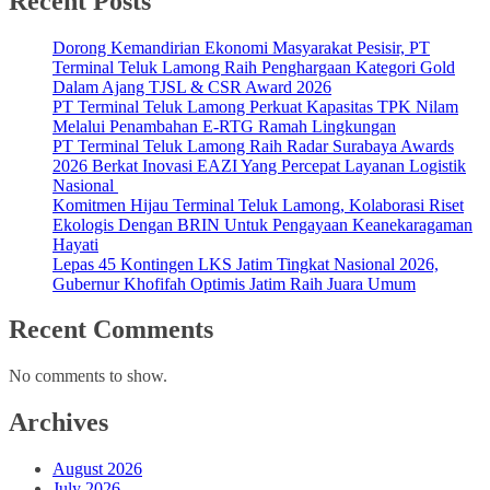
Recent Posts
Dorong Kemandirian Ekonomi Masyarakat Pesisir, PT
Terminal Teluk Lamong Raih Penghargaan Kategori Gold
Dalam Ajang TJSL & CSR Award 2026
PT Terminal Teluk Lamong Perkuat Kapasitas TPK Nilam
Melalui Penambahan E-RTG Ramah Lingkungan
PT Terminal Teluk Lamong Raih Radar Surabaya Awards
2026 Berkat Inovasi EAZI Yang Percepat Layanan Logistik
Nasional
Komitmen Hijau Terminal Teluk Lamong, Kolaborasi Riset
Ekologis Dengan BRIN Untuk Pengayaan Keanekaragaman
Hayati
Lepas 45 Kontingen LKS Jatim Tingkat Nasional 2026,
Gubernur Khofifah Optimis Jatim Raih Juara Umum
Recent Comments
No comments to show.
Archives
August 2026
July 2026