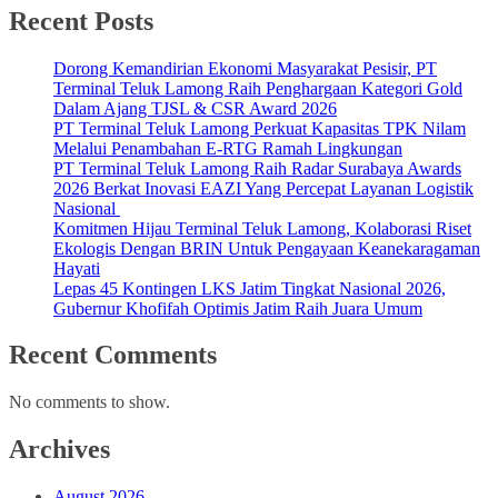
Recent Posts
Dorong Kemandirian Ekonomi Masyarakat Pesisir, PT
Terminal Teluk Lamong Raih Penghargaan Kategori Gold
Dalam Ajang TJSL & CSR Award 2026
PT Terminal Teluk Lamong Perkuat Kapasitas TPK Nilam
Melalui Penambahan E-RTG Ramah Lingkungan
PT Terminal Teluk Lamong Raih Radar Surabaya Awards
2026 Berkat Inovasi EAZI Yang Percepat Layanan Logistik
Nasional
Komitmen Hijau Terminal Teluk Lamong, Kolaborasi Riset
Ekologis Dengan BRIN Untuk Pengayaan Keanekaragaman
Hayati
Lepas 45 Kontingen LKS Jatim Tingkat Nasional 2026,
Gubernur Khofifah Optimis Jatim Raih Juara Umum
Recent Comments
No comments to show.
Archives
August 2026