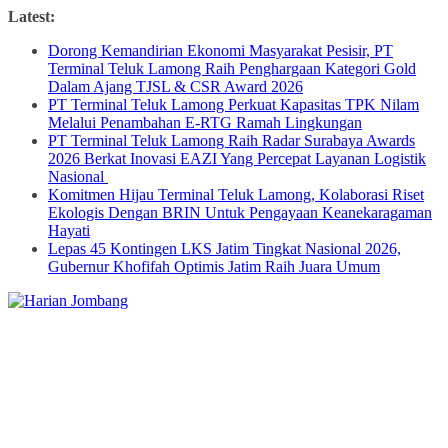
Skip
Latest:
to
Dorong Kemandirian Ekonomi Masyarakat Pesisir, PT
content
Terminal Teluk Lamong Raih Penghargaan Kategori Gold
Dalam Ajang TJSL & CSR Award 2026
PT Terminal Teluk Lamong Perkuat Kapasitas TPK Nilam
Melalui Penambahan E-RTG Ramah Lingkungan
PT Terminal Teluk Lamong Raih Radar Surabaya Awards
2026 Berkat Inovasi EAZI Yang Percepat Layanan Logistik
Nasional
Komitmen Hijau Terminal Teluk Lamong, Kolaborasi Riset
Ekologis Dengan BRIN Untuk Pengayaan Keanekaragaman
Hayati
Lepas 45 Kontingen LKS Jatim Tingkat Nasional 2026,
Gubernur Khofifah Optimis Jatim Raih Juara Umum