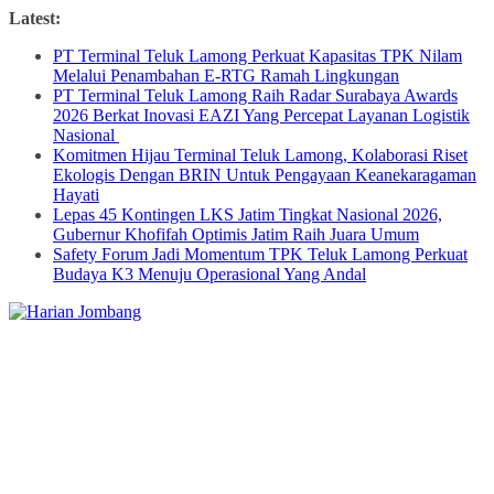
Skip
Latest:
to
PT Terminal Teluk Lamong Perkuat Kapasitas TPK Nilam
content
Melalui Penambahan E-RTG Ramah Lingkungan
PT Terminal Teluk Lamong Raih Radar Surabaya Awards
2026 Berkat Inovasi EAZI Yang Percepat Layanan Logistik
Nasional
Komitmen Hijau Terminal Teluk Lamong, Kolaborasi Riset
Ekologis Dengan BRIN Untuk Pengayaan Keanekaragaman
Hayati
Lepas 45 Kontingen LKS Jatim Tingkat Nasional 2026,
Gubernur Khofifah Optimis Jatim Raih Juara Umum
Safety Forum Jadi Momentum TPK Teluk Lamong Perkuat
Budaya K3 Menuju Operasional Yang Andal