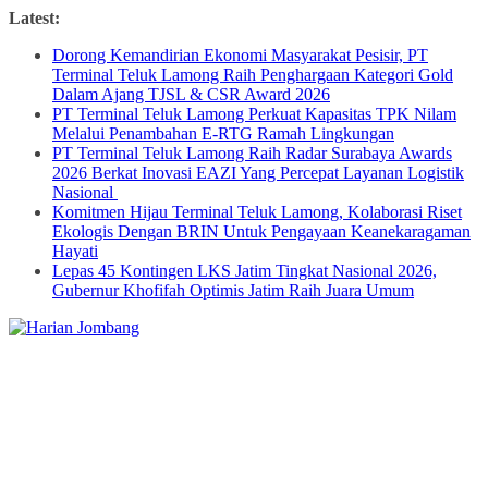
Skip
Latest:
to
Dorong Kemandirian Ekonomi Masyarakat Pesisir, PT
content
Terminal Teluk Lamong Raih Penghargaan Kategori Gold
Dalam Ajang TJSL & CSR Award 2026
PT Terminal Teluk Lamong Perkuat Kapasitas TPK Nilam
Melalui Penambahan E-RTG Ramah Lingkungan
PT Terminal Teluk Lamong Raih Radar Surabaya Awards
2026 Berkat Inovasi EAZI Yang Percepat Layanan Logistik
Nasional
Komitmen Hijau Terminal Teluk Lamong, Kolaborasi Riset
Ekologis Dengan BRIN Untuk Pengayaan Keanekaragaman
Hayati
Lepas 45 Kontingen LKS Jatim Tingkat Nasional 2026,
Gubernur Khofifah Optimis Jatim Raih Juara Umum