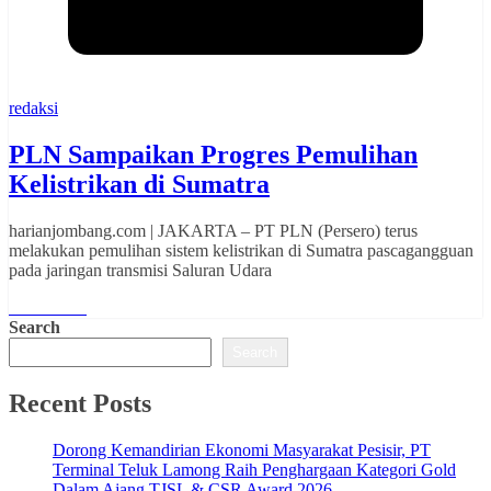
redaksi
PLN Sampaikan Progres Pemulihan
Kelistrikan di Sumatra
harianjombang.com | JAKARTA – PT PLN (Persero) terus
melakukan pemulihan sistem kelistrikan di Sumatra pascagangguan
pada jaringan transmisi Saluran Udara
Read More
Search
Search
Recent Posts
Dorong Kemandirian Ekonomi Masyarakat Pesisir, PT
Terminal Teluk Lamong Raih Penghargaan Kategori Gold
Dalam Ajang TJSL & CSR Award 2026