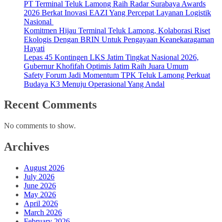
PT Terminal Teluk Lamong Raih Radar Surabaya Awards
2026 Berkat Inovasi EAZI Yang Percepat Layanan Logistik
Nasional
Komitmen Hijau Terminal Teluk Lamong, Kolaborasi Riset
Ekologis Dengan BRIN Untuk Pengayaan Keanekaragaman
Hayati
Lepas 45 Kontingen LKS Jatim Tingkat Nasional 2026,
Gubernur Khofifah Optimis Jatim Raih Juara Umum
Safety Forum Jadi Momentum TPK Teluk Lamong Perkuat
Budaya K3 Menuju Operasional Yang Andal
Recent Comments
No comments to show.
Archives
August 2026
July 2026
June 2026
May 2026
April 2026
March 2026
February 2026