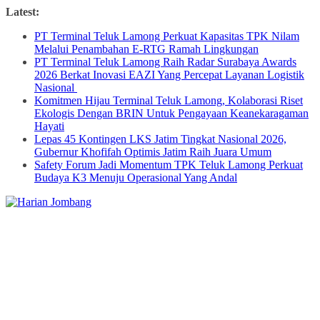
Skip
Latest:
to
PT Terminal Teluk Lamong Perkuat Kapasitas TPK Nilam
content
Melalui Penambahan E-RTG Ramah Lingkungan
PT Terminal Teluk Lamong Raih Radar Surabaya Awards
2026 Berkat Inovasi EAZI Yang Percepat Layanan Logistik
Nasional
Komitmen Hijau Terminal Teluk Lamong, Kolaborasi Riset
Ekologis Dengan BRIN Untuk Pengayaan Keanekaragaman
Hayati
Lepas 45 Kontingen LKS Jatim Tingkat Nasional 2026,
Gubernur Khofifah Optimis Jatim Raih Juara Umum
Safety Forum Jadi Momentum TPK Teluk Lamong Perkuat
Budaya K3 Menuju Operasional Yang Andal