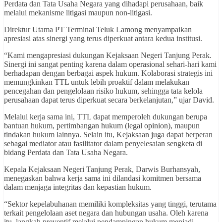
Perdata dan Tata Usaha Negara yang dihadapi perusahaan, baik
melalui mekanisme litigasi maupun non-litigasi.
Direktur Utama PT Terminal Teluk Lamong menyampaikan
apresiasi atas sinergi yang terus diperkuat antara kedua institusi.
“Kami mengapresiasi dukungan Kejaksaan Negeri Tanjung Perak.
Sinergi ini sangat penting karena dalam operasional sehari-hari kami
berhadapan dengan berbagai aspek hukum. Kolaborasi strategis ini
memungkinkan TTL untuk lebih proaktif dalam melakukan
pencegahan dan pengelolaan risiko hukum, sehingga tata kelola
perusahaan dapat terus diperkuat secara berkelanjutan,” ujar David.
Melalui kerja sama ini, TTL dapat memperoleh dukungan berupa
bantuan hukum, pertimbangan hukum (legal opinion), maupun
tindakan hukum lainnya. Selain itu, Kejaksaan juga dapat berperan
sebagai mediator atau fasilitator dalam penyelesaian sengketa di
bidang Perdata dan Tata Usaha Negara.
Kepala Kejaksaan Negeri Tanjung Perak, Darwis Burhansyah,
menegaskan bahwa kerja sama ini dilandasi komitmen bersama
dalam menjaga integritas dan kepastian hukum.
“Sektor kepelabuhanan memiliki kompleksitas yang tinggi, terutama
terkait pengelolaan aset negara dan hubungan usaha. Oleh karena
itu, langkah preventif melalui pendampingan hukum menjadi