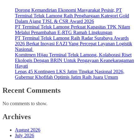
Dorong Kemandirian Ekonomi Masyarakat Pesisir, PT
Terminal Teluk Lamong Raih Penghargaan Kategori Gold
Dalam Ajang TJSL & CSR Award 2026
PT Terminal Teluk Lamong Perkuat Kapasitas TPK Nilam
Melalui Penambahan E-RTG Ramah Lingkungan
PT Terminal Teluk Lamong Raih Radar Surabaya Awards
2026 Berkat Inovasi EAZI Yang Percepat Layanan Logistik
Nasional
Komitmen Hijau Terminal Teluk Lamong, Kolaborasi Riset
Ekologis Dengan BRIN Untuk Pengayaan Keanekaragaman
Hayati
Lepas 45 Kontingen LKS Jatim Tingkat Nasional 2026,
Gubernur Khofifah Optimis Jatim Raih Juara Umum
Recent Comments
No comments to show.
Archives
August 2026
July 2026