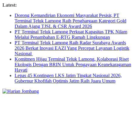
Skip
Latest:
to
Dorong Kemandirian Ekonomi Masyarakat Pesisir, PT
content
Terminal Teluk Lamong Raih Penghargaan Kategori Gold
Dalam Ajang TJSL & CSR Award 2026
PT Terminal Teluk Lamong Perkuat Kapasitas TPK Nilam
Melalui Penambahan E-RTG Ramah Lingkungan
PT Terminal Teluk Lamong Raih Radar Surabaya Awards
2026 Berkat Inovasi EAZI Yang Percepat Layanan Logistik
Nasional
Komitmen Hijau Terminal Teluk Lamong, Kolaborasi Riset
Ekologis Dengan BRIN Untuk Pengayaan Keanekaragaman
Hayati
Lepas 45 Kontingen LKS Jatim Tingkat Nasional 2026,
Gubernur Khofifah Optimis Jatim Raih Juara Umum