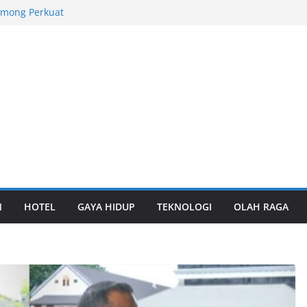
among Perkuat
l
tas TPK Nilam
ungan
rabaya Awards
yanan Logistik
laborasi Riset
Keanekaragaman
onal 2026,
ara Umum
N
HOTEL
GAYA HIDUP
TEKNOLOGI
OLAH RAGA