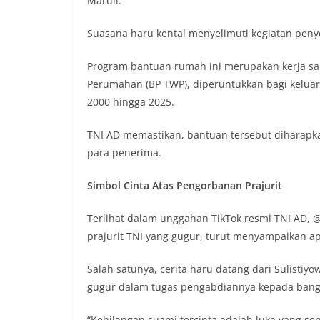
Maruli.
Suasana haru kental menyelimuti kegiatan peny
Program bantuan rumah ini merupakan kerja s
Perumahan (BP TWP), diperuntukkan bagi keluarga
2000 hingga 2025.
TNI AD memastikan, bantuan tersebut diharapk
para penerima.
Simbol Cinta Atas Pengorbanan Prajurit
Terlihat dalam unggahan TikTok resmi TNI AD, @
prajurit TNI yang gugur, turut menyampaikan ap
Salah satunya, cerita haru datang dari Sulistiyo
gugur dalam tugas pengabdiannya kepada bang
“Kehilangan suami tercinta adalah luka yang sen