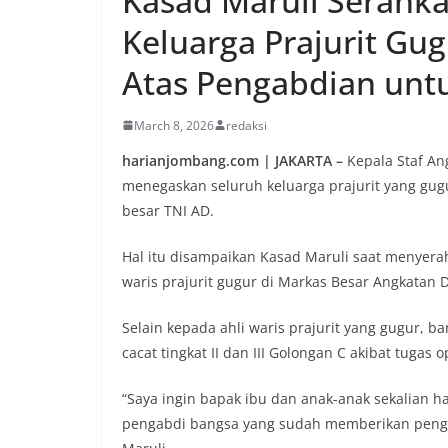
Kasad Maruli Serahk
Keluarga Prajurit Gug
Atas Pengabdian unt
March 8, 2026
redaksi
harianjombang.com | JAKARTA –
Kepala Staf An
menegaskan seluruh keluarga prajurit yang gugu
besar TNI AD.
Hal itu disampaikan Kasad Maruli saat menyera
waris prajurit gugur di Markas Besar Angkatan D
Selain kepada ahli waris prajurit yang gugur, b
cacat tingkat II dan III Golongan C akibat tugas
“Saya ingin bapak ibu dan anak-anak sekalian 
pengabdi bangsa yang sudah memberikan penga