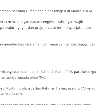
erahan bantuan rumah non dinas tahap II di Mabes TNI AD.
ama TNI AD dengan Badan Pengelola Tabungan Wajib
 prajurit gugur dan prajurit cacat terhitung sejak tahun
an memberikan rasa aman dan kepastian tempat tinggal bagi
tni.angkatan.darat, pada Sabtu, 7 Maret 2026, para keluarga
resiasinya kepada pihak TNI.
wati Murtiningsih, istri dari Rahman Hakim, prajurit TNI yang
sa dan negara.
antiasa ada dalam relung hati kami,” ungkap Sulistiyowati.