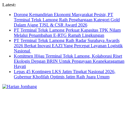
Skip
Latest:
to
Dorong Kemandirian Ekonomi Masyarakat Pesisir, PT
content
Terminal Teluk Lamong Raih Penghargaan Kategori Gold
Dalam Ajang TJSL & CSR Award 2026
PT Terminal Teluk Lamong Perkuat Kapasitas TPK Nilam
Melalui Penambahan E-RTG Ramah Lingkungan
PT Terminal Teluk Lamong Raih Radar Surabaya Awards
2026 Berkat Inovasi EAZI Yang Percepat Layanan Logistik
Nasional
Komitmen Hijau Terminal Teluk Lamong, Kolaborasi Riset
Ekologis Dengan BRIN Untuk Pengayaan Keanekaragaman
Hayati
Lepas 45 Kontingen LKS Jatim Tingkat Nasional 2026,
Gubernur Khofifah Optimis Jatim Raih Juara Umum