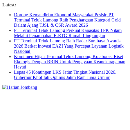
Skip
Latest:
to
Dorong Kemandirian Ekonomi Masyarakat Pesisir, PT
content
Terminal Teluk Lamong Raih Penghargaan Kategori Gold
Dalam Ajang TJSL & CSR Award 2026
PT Terminal Teluk Lamong Perkuat Kapasitas TPK Nilam
Melalui Penambahan E-RTG Ramah Lingkungan
PT Terminal Teluk Lamong Raih Radar Surabaya Awards
2026 Berkat Inovasi EAZI Yang Percepat Layanan Logistik
Nasional
Komitmen Hijau Terminal Teluk Lamong, Kolaborasi Riset
Ekologis Dengan BRIN Untuk Pengayaan Keanekaragaman
Hayati
Lepas 45 Kontingen LKS Jatim Tingkat Nasional 2026,
Gubernur Khofifah Optimis Jatim Raih Juara Umum