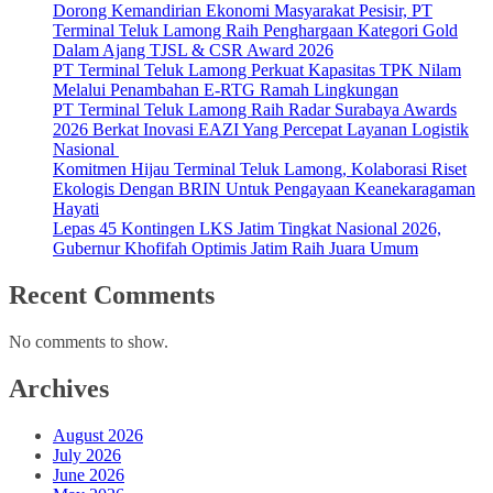
Dorong Kemandirian Ekonomi Masyarakat Pesisir, PT
Terminal Teluk Lamong Raih Penghargaan Kategori Gold
Dalam Ajang TJSL & CSR Award 2026
PT Terminal Teluk Lamong Perkuat Kapasitas TPK Nilam
Melalui Penambahan E-RTG Ramah Lingkungan
PT Terminal Teluk Lamong Raih Radar Surabaya Awards
2026 Berkat Inovasi EAZI Yang Percepat Layanan Logistik
Nasional
Komitmen Hijau Terminal Teluk Lamong, Kolaborasi Riset
Ekologis Dengan BRIN Untuk Pengayaan Keanekaragaman
Hayati
Lepas 45 Kontingen LKS Jatim Tingkat Nasional 2026,
Gubernur Khofifah Optimis Jatim Raih Juara Umum
Recent Comments
No comments to show.
Archives
August 2026
July 2026
June 2026