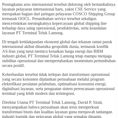
Peningkatan arus internasional tersebut didorong oleh bertambahnya
layanan pelayaran internasional baru, yakni CSE Service yang
merupakan bagian dari jaringan pelayaran COSCO Shipping Group
termasuk OOCL. Penambahan service tersebut sekaligus
mencerminkan meningkatnya kepercayaan global shipping line
terhadap daya saing operasional, produktivitas, serta keandalan
layanan PT Terminal Teluk Lamong.
Di tengah ketidakpastian ekonomi global dan tekanan rantai pasok
internasional akibat dinamika geopolitik dunia, termasuk konflik
AS-Iran yang turut memicu kenaikan harga energi dan BBM
industri global, PT Terminal Teluk Lamong tetap mampu menjaga
stabilitas operasional dan mempertahankan momentum pertumbuhan
secara positif.
Keberhasilan tersebut tidak terlepas dari transformasi operasional
yang secara konsisten dijalankan perusahaan melalui program
elektrifikasi peralatan pelabuhan, optimalisasi konsumsi energi,
digitalisasi layanan, serta penguatan sistem perencanaan operasional
terminal yang lebih modern dan terintegrasi.
Direktur Utama PT Terminal Teluk Lamong, David P. Sirait,
menyampaikan bahwa perusahaan akan terus memperkuat
transformasi bisnis dan kualitas layanan guna menjawab tantangan
industri logistik dan pelayaran global yang semakin dinamis.