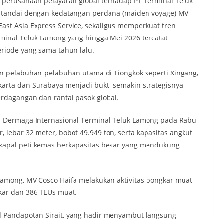
perusahaan pelayaran global terhadap PT Terminal Teluk
ditandai dengan kedatangan perdana (maiden voyage) MV
East Asia Express Service, sekaligus memperkuat tren
minal Teluk Lamong yang hingga Mei 2026 tercatat
riode yang sama tahun lalu.
pelabuhan-pelabuhan utama di Tiongkok seperti Xingang,
karta dan Surabaya menjadi bukti semakin strategisnya
rdagangan dan rantai pasok global.
i Dermaga Internasional Terminal Teluk Lamong pada Rabu
, lebar 32 meter, bobot 49.949 ton, serta kapasitas angkut
 kapal peti kemas berkapasitas besar yang mendukung
among, MV Cosco Haifa melakukan aktivitas bongkar muat
gkar dan 386 TEUs muat.
d Pandapotan Sirait, yang hadir menyambut langsung