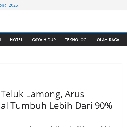
onal 2026,
ara Umum
esisir, PT
Kategori Gold
tas TPK Nilam
ungan
N
HOTEL
GAYA HIDUP
TEKNOLOGI
OLAH RAGA
rabaya Awards
yanan Logistik
laborasi Riset
Keanekaragaman
 Teluk Lamong, Arus
nal Tumbuh Lebih Dari 90%