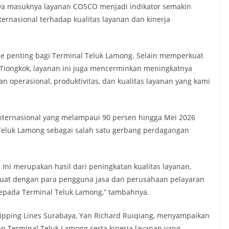
a masuknya layanan COSCO menjadi indikator semakin
ernasional terhadap kualitas layanan dan kinerja
 penting bagi Terminal Teluk Lamong. Selain memperkuat
 Tiongkok, layanan ini juga mencerminkan meningkatnya
n operasional, produktivitas, dan kualitas layanan yang kami
nternasional yang melampaui 90 persen hingga Mei 2026
Teluk Lamong sebagai salah satu gerbang perdagangan
. Ini merupakan hasil dari peningkatan kualitas layanan,
g kuat dengan para pengguna jasa dan perusahaan pelayaran
epada Terminal Teluk Lamong,” tambahnya.
ipping Lines Surabaya, Yan Richard Ruiqiang, menyampaikan
an Terminal Teluk Lamong serta kinerja layanan yang