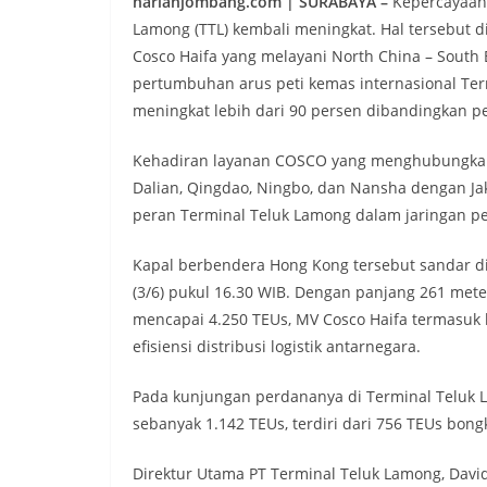
harianjombang.com | SURABAYA –
Kepercayaan 
Lamong (TTL) kembali meningkat. Hal tersebut 
Cosco Haifa yang melayani North China – South 
pertumbuhan arus peti kemas internasional Ter
meningkat lebih dari 90 persen dibandingkan pe
Kehadiran layanan COSCO yang menghubungkan 
Dalian, Qingdao, Ningbo, dan Nansha dengan Ja
peran Terminal Teluk Lamong dalam jaringan pe
Kapal berbendera Hong Kong tersebut sandar d
(3/6) pukul 16.30 WIB. Dengan panjang 261 meter
mencapai 4.250 TEUs, MV Cosco Haifa termasuk
efisiensi distribusi logistik antarnegara.
Pada kunjungan perdananya di Terminal Teluk L
sebanyak 1.142 TEUs, terdiri dari 756 TEUs bon
Direktur Utama PT Terminal Teluk Lamong, Davi