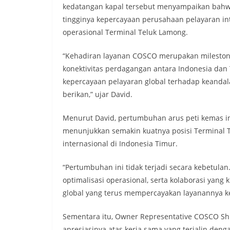
kedatangan kapal tersebut menyampaikan bahw
tingginya kepercayaan perusahaan pelayaran int
operasional Terminal Teluk Lamong.
“Kehadiran layanan COSCO merupakan milestone
konektivitas perdagangan antara Indonesia dan
kepercayaan pelayaran global terhadap keandala
berikan,” ujar David.
Menurut David, pertumbuhan arus peti kemas i
menunjukkan semakin kuatnya posisi Terminal 
internasional di Indonesia Timur.
“Pertumbuhan ini tidak terjadi secara kebetulan
optimalisasi operasional, serta kolaborasi yan
global yang terus mempercayakan layanannya k
Sementara itu, Owner Representative COSCO Sh
apresiasinya atas kerja sama yang terjalin deng