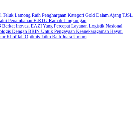
nal Teluk Lamong Raih Penghargaan Kategori Gold Dalam Ajang TJS
elalui Penambahan E-RTG Ramah Lingkungan
Berkat Inovasi EAZI Yang Percepat Layanan Logistik Nasional
Ekologis Dengan BRIN Untuk Pengayaan Keanekaragaman Hayati
nur Khofifah Optimis Jatim Raih Juara Umum