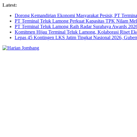
Skip
Latest:
to
Dorong Kemandirian Ekonomi Masyarakat Pesisir, PT Termi
content
PT Terminal Teluk Lamong Perkuat Kapasitas TPK Nilam M
PT Terminal Teluk Lamong Raih Radar Surabaya Awards 2026 
Komitmen Hijau Terminal Teluk Lamong, Kolaborasi Riset 
Lepas 45 Kontingen LKS Jatim Tingkat Nasional 2026, Guber