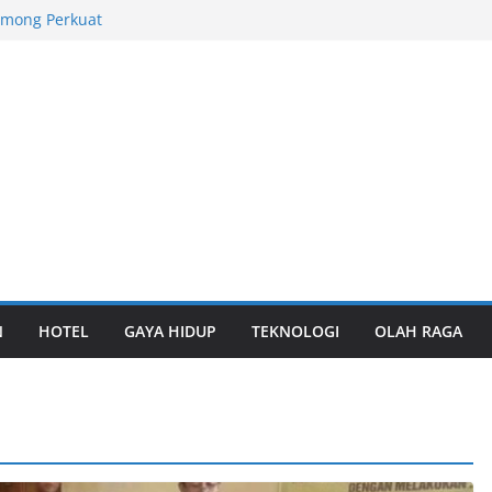
among Perkuat
l
tas TPK Nilam
ungan
rabaya Awards
yanan Logistik
laborasi Riset
Keanekaragaman
onal 2026,
ara Umum
N
HOTEL
GAYA HIDUP
TEKNOLOGI
OLAH RAGA