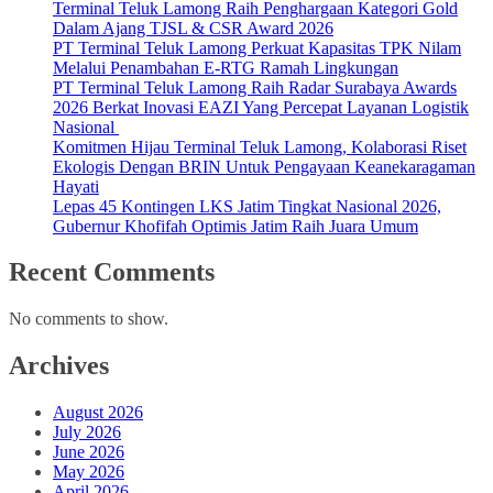
Terminal Teluk Lamong Raih Penghargaan Kategori Gold
Dalam Ajang TJSL & CSR Award 2026
PT Terminal Teluk Lamong Perkuat Kapasitas TPK Nilam
Melalui Penambahan E-RTG Ramah Lingkungan
PT Terminal Teluk Lamong Raih Radar Surabaya Awards
2026 Berkat Inovasi EAZI Yang Percepat Layanan Logistik
Nasional
Komitmen Hijau Terminal Teluk Lamong, Kolaborasi Riset
Ekologis Dengan BRIN Untuk Pengayaan Keanekaragaman
Hayati
Lepas 45 Kontingen LKS Jatim Tingkat Nasional 2026,
Gubernur Khofifah Optimis Jatim Raih Juara Umum
Recent Comments
No comments to show.
Archives
August 2026
July 2026
June 2026
May 2026
April 2026