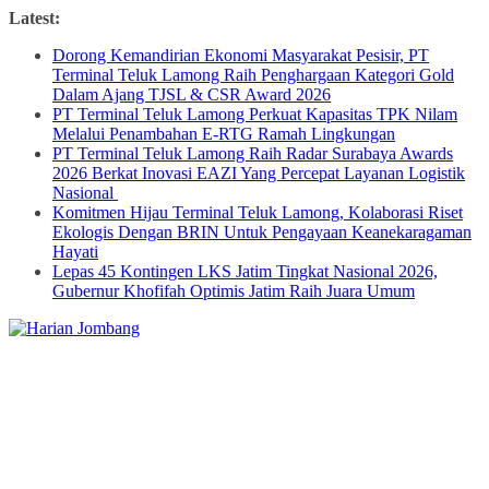
Skip
Latest:
to
Dorong Kemandirian Ekonomi Masyarakat Pesisir, PT
content
Terminal Teluk Lamong Raih Penghargaan Kategori Gold
Dalam Ajang TJSL & CSR Award 2026
PT Terminal Teluk Lamong Perkuat Kapasitas TPK Nilam
Melalui Penambahan E-RTG Ramah Lingkungan
PT Terminal Teluk Lamong Raih Radar Surabaya Awards
2026 Berkat Inovasi EAZI Yang Percepat Layanan Logistik
Nasional
Komitmen Hijau Terminal Teluk Lamong, Kolaborasi Riset
Ekologis Dengan BRIN Untuk Pengayaan Keanekaragaman
Hayati
Lepas 45 Kontingen LKS Jatim Tingkat Nasional 2026,
Gubernur Khofifah Optimis Jatim Raih Juara Umum