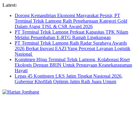
Skip
Latest:
to
Dorong Kemandirian Ekonomi Masyarakat Pesisir, PT
content
Terminal Teluk Lamong Raih Penghargaan Kategori Gold
Dalam Ajang TJSL & CSR Award 2026
PT Terminal Teluk Lamong Perkuat Kapasitas TPK Nilam
Melalui Penambahan E-RTG Ramah Lingkungan
PT Terminal Teluk Lamong Raih Radar Surabaya Awards
2026 Berkat Inovasi EAZI Yang Percepat Layanan Logistik
Nasional
Komitmen Hijau Terminal Teluk Lamong, Kolaborasi Riset
Ekologis Dengan BRIN Untuk Pengayaan Keanekaragaman
Hayati
Lepas 45 Kontingen LKS Jatim Tingkat Nasional 2026,
Gubernur Khofifah Optimis Jatim Raih Juara Umum