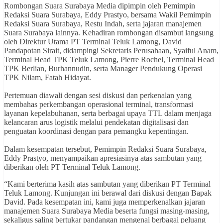
Rombongan Suara Surabaya Media dipimpin oleh Pemimpin
Redaksi Suara Surabaya, Eddy Prastyo, bersama Wakil Pemimpin
Redaksi Suara Surabaya, Restu Indah, serta jajaran manajemen
Suara Surabaya lainnya. Kehadiran rombongan disambut langsung
oleh Direktur Utama PT Terminal Teluk Lamong, David
Pandapotan Sirait, didampingi Sekretaris Perusahaan, Syaiful Anam,
Terminal Head TPK Teluk Lamong, Pierre Rochel, Terminal Head
TPK Berlian, Burhannudin, serta Manager Pendukung Operasi
TPK Nilam, Fatah Hidayat.
Pertemuan diawali dengan sesi diskusi dan perkenalan yang
membahas perkembangan operasional terminal, transformasi
layanan kepelabuhanan, serta berbagai upaya TTL dalam menjaga
kelancaran arus logistik melalui pendekatan digitalisasi dan
penguatan koordinasi dengan para pemangku kepentingan.
Dalam kesempatan tersebut, Pemimpin Redaksi Suara Surabaya,
Eddy Prastyo, menyampaikan apresiasinya atas sambutan yang
diberikan oleh PT Terminal Teluk Lamong.
“Kami berterima kasih atas sambutan yang diberikan PT Terminal
Teluk Lamong. Kunjungan ini berawal dari diskusi dengan Bapak
David. Pada kesempatan ini, kami juga memperkenalkan jajaran
manajemen Suara Surabaya Media beserta fungsi masing-masing,
sekaligus saling bertukar pandangan mengenai berbagai peluang