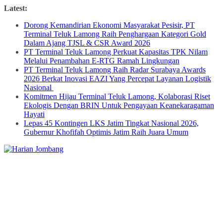
Skip
Latest:
to
Dorong Kemandirian Ekonomi Masyarakat Pesisir, PT
content
Terminal Teluk Lamong Raih Penghargaan Kategori Gold
Dalam Ajang TJSL & CSR Award 2026
PT Terminal Teluk Lamong Perkuat Kapasitas TPK Nilam
Melalui Penambahan E-RTG Ramah Lingkungan
PT Terminal Teluk Lamong Raih Radar Surabaya Awards
2026 Berkat Inovasi EAZI Yang Percepat Layanan Logistik
Nasional
Komitmen Hijau Terminal Teluk Lamong, Kolaborasi Riset
Ekologis Dengan BRIN Untuk Pengayaan Keanekaragaman
Hayati
Lepas 45 Kontingen LKS Jatim Tingkat Nasional 2026,
Gubernur Khofifah Optimis Jatim Raih Juara Umum