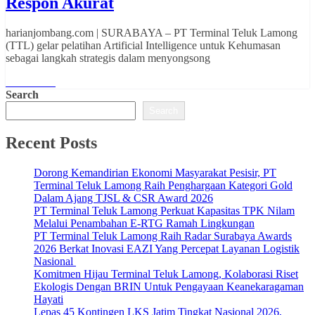
Respon Akurat
harianjombang.com | SURABAYA – PT Terminal Teluk Lamong
(TTL) gelar pelatihan Artificial Intelligence untuk Kehumasan
sebagai langkah strategis dalam menyongsong
Read More
Search
Search
Recent Posts
Dorong Kemandirian Ekonomi Masyarakat Pesisir, PT
Terminal Teluk Lamong Raih Penghargaan Kategori Gold
Dalam Ajang TJSL & CSR Award 2026
PT Terminal Teluk Lamong Perkuat Kapasitas TPK Nilam
Melalui Penambahan E-RTG Ramah Lingkungan
PT Terminal Teluk Lamong Raih Radar Surabaya Awards
2026 Berkat Inovasi EAZI Yang Percepat Layanan Logistik
Nasional
Komitmen Hijau Terminal Teluk Lamong, Kolaborasi Riset
Ekologis Dengan BRIN Untuk Pengayaan Keanekaragaman
Hayati
Lepas 45 Kontingen LKS Jatim Tingkat Nasional 2026,