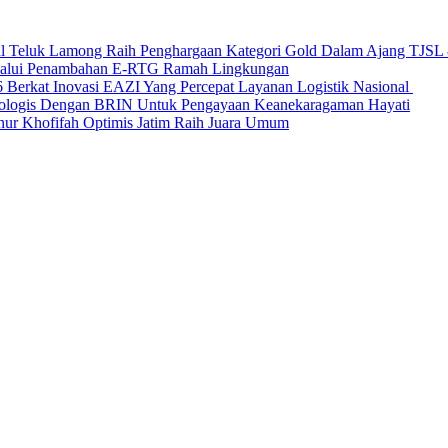
nal Teluk Lamong Raih Penghargaan Kategori Gold Dalam Ajang TJS
elalui Penambahan E-RTG Ramah Lingkungan
Berkat Inovasi EAZI Yang Percepat Layanan Logistik Nasional
Ekologis Dengan BRIN Untuk Pengayaan Keanekaragaman Hayati
nur Khofifah Optimis Jatim Raih Juara Umum