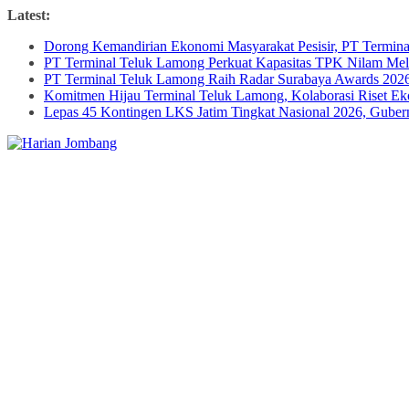
Skip
Latest:
to
Dorong Kemandirian Ekonomi Masyarakat Pesisir, PT Termi
content
PT Terminal Teluk Lamong Perkuat Kapasitas TPK Nilam M
PT Terminal Teluk Lamong Raih Radar Surabaya Awards 2026 
Komitmen Hijau Terminal Teluk Lamong, Kolaborasi Riset 
Lepas 45 Kontingen LKS Jatim Tingkat Nasional 2026, Guber