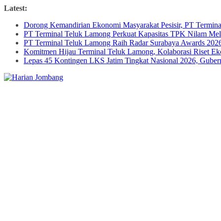
Skip
Latest:
to
Dorong Kemandirian Ekonomi Masyarakat Pesisir, PT Termi
content
PT Terminal Teluk Lamong Perkuat Kapasitas TPK Nilam M
PT Terminal Teluk Lamong Raih Radar Surabaya Awards 2026 
Komitmen Hijau Terminal Teluk Lamong, Kolaborasi Riset 
Lepas 45 Kontingen LKS Jatim Tingkat Nasional 2026, Guber