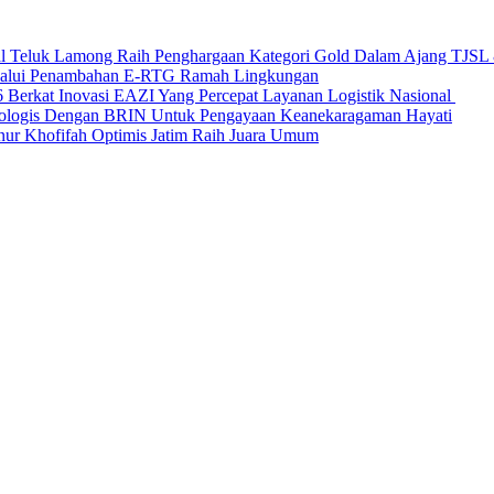
nal Teluk Lamong Raih Penghargaan Kategori Gold Dalam Ajang TJS
elalui Penambahan E-RTG Ramah Lingkungan
Berkat Inovasi EAZI Yang Percepat Layanan Logistik Nasional
Ekologis Dengan BRIN Untuk Pengayaan Keanekaragaman Hayati
nur Khofifah Optimis Jatim Raih Juara Umum